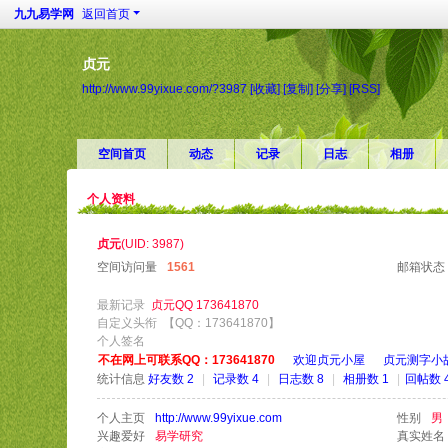
九九易学网
返回首页
贞元
http://www.99yixue.com/?3987
[收藏]
[复制]
[分享]
[RSS]
空间首页
动态
记录
日志
相册
个人资料
贞元
(UID: 3987)
空间访问量
1561
邮箱状态
最新记录
贞元QQ 173641870
自定义头衔
【QQ：173641870】
个人签名
不在网上可联系QQ：173641870
欢迎贞元小屋
贞元测字小
统计信息
好友数 2
|
记录数 4
|
日志数 8
|
相册数 1
|
回帖数 4
个人主页
http://www.99yixue.com
性别
男
兴趣爱好
易学研究
真实姓名