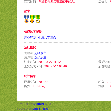
交友目的
希望能帮助走在迷茫中的人。
居住地
勋章
管理以下版块
周公解梦
生辰八字算命
活跃概况
管理组
超级版主
用户组
超级版主
注册时间
2010-3-27 18:12
最后访问
上次发表时间
2026-7-24 08:46
所在时区
统计信息
已用空间
701 KB
积分
22
能力
11026 点
贡献
10
Powered by
Discuz!
X3.5
© 2001-2026
Discuz! Team
.