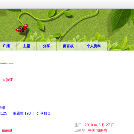
广播
主题
分享
留言板
个人资料
未验证
故事
125
|
主题数 193
|
分享数 2
生日
2010 年 3 月 27 日
jiangjl
出生地
中国 湖南省