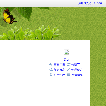
注册成为会员
登录
贞元
查看广播
收听TA
加为好友
给我留言
打个招呼
发送消息