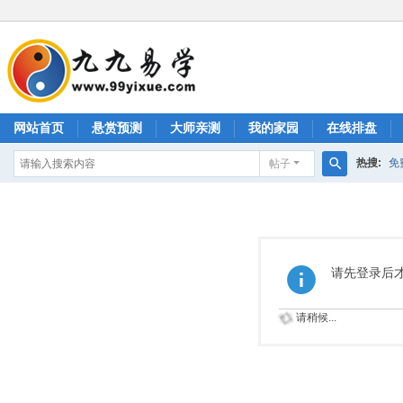
网站首页
悬赏预测
大师亲测
我的家园
在线排盘
热搜:
免
帖子
搜
测生男生
索
请先登录后
请稍候...