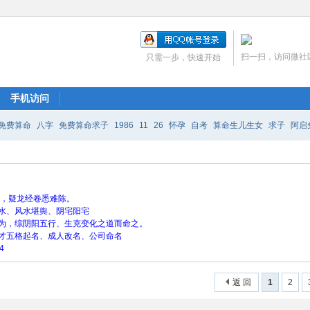
扫一扫，访问微社
只需一步，快速开始
手机访问
免费算命
八字
免费算命求子
1986
11
26
怀孕
自考
算命生儿生女
求子
阿启
测
9月15
瓷都免费算命
金水木火土
正缘
穴，疑龙经卷悉难陈。
水、风水堪舆、阴宅阳宅
为，综阴阳五行、生克变化之道而命之。
才五格起名、成人改名、公司命名
4
返 回
1
2