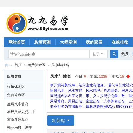
网站首页
悬赏预测
大师亲测
我的家园
在线排盘
热搜:
帖子
搜
»
首页
›
免费算命区
›
风水与姓名
特码预
索
九
风水与姓名
版块导航
今日:
0
|
主题:
1225
|
排名:
15
九
初开混沌奠乾坤，结穴山龙有假真。 若问何知龙结
娱乐休闲区
易
家居风水、风水布局、风水调理、周易算命、房屋风
免费算命区
周易起名以名字之音、形、义，按易学之象、数、理
学
周易算命、周易起名、宝宝起名、八字算命起名、三
生辰八字算命
专业起名为有偿服务，请联系管理员QQ：98078334
网
易经八卦六爻占卜
紫微斗数算命
发新帖
梅花易数、测字