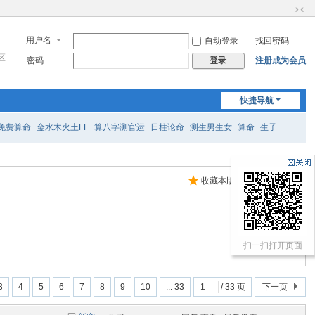
切
换
用户名
自动登录
找回密码
到
区
窄
密码
注册成为会员
登录
版
快捷导航
免费算命
金水木火土FF
算八字测官运
日柱论命
测生男生女
算命
生子
收藏本版
|
订阅
扫一扫打开页面
3
4
5
6
7
8
9
10
... 33
/ 33 页
下一页