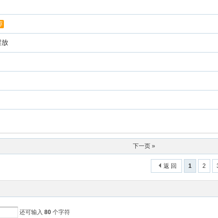
荐
摆放
下一页 »
返 回
1
2
还可输入
80
个字符