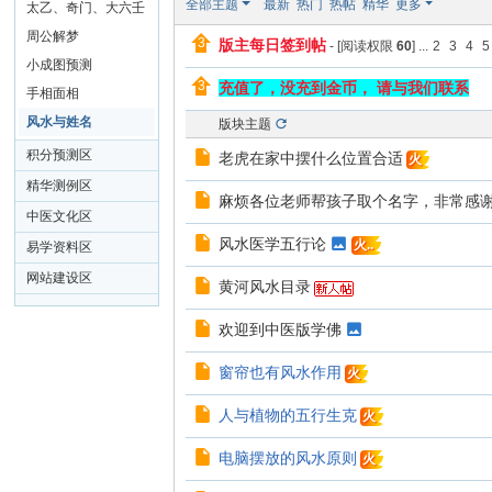
全部主题
最新
热门
热帖
精华
更多
太乙、奇门、大六壬
周公解梦
版主每日签到帖
- [阅读权限
60
]
...
2
3
4
5
小成图预测
充值了，没充到金币， 请与我们联系
手相面相
风水与姓名
版块主题
积分预测区
老虎在家中摆什么位置合适
火
精华测例区
麻烦各位老师帮孩子取个名字，非常感
中医文化区
风水医学五行论
火..
易学资料区
网站建设区
黄河风水目录
欢迎到中医版学佛
窗帘也有风水作用
火
人与植物的五行生克
火
电脑摆放的风水原则
火