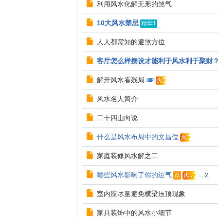
利用风水化解无形的煞气
10大风水禁忌
精华1
人人都需知的避煞方位
客厅怎么样摆设才能利于风水利于聚财
解开风水看残局
火
风水名人简介
二十四山向说
什么是风水布局中的文昌位
火
家庭装修风水解之二
哪些风水影响了你的运气
...
2
荐
火..
室内应尽量避免横梁压顶现象
家具装饰中的风水小细节