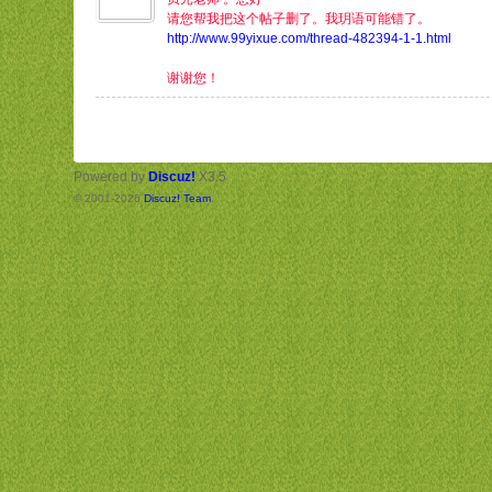
请您帮我把这个帖子删了。我玥语可能错了。
http://www.99yixue.com/thread-482394-1-1.html
谢谢您！
Powered by
Discuz!
X3.5
© 2001-2026
Discuz! Team
.