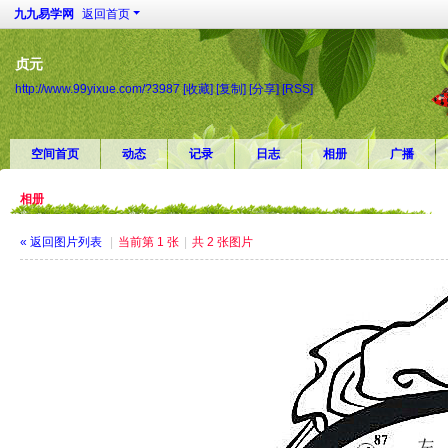
九九易学网
返回首页
贞元
http://www.99yixue.com/?3987
[收藏]
[复制]
[分享]
[RSS]
空间首页
动态
记录
日志
相册
广播
相册
« 返回图片列表
|
当前第 1 张
|
共 2 张图片